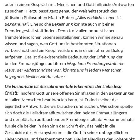
oder in einem Gespräch mit Menschen und Gott hilfreiche Antworten
zu suchen. Hierzu passt ganz genau der Weisheitsspruch des
jüdischen Philosophen Martin Buber:
„Alles wirkliche Leben ist
Begegnung“.
Eine solche Begegnung könnte auch mit einer
Fremdengestalt stattfinden. Denn trotz allen populistischen
fremdenfeindlichen Lebenseinstellungen, können wir nie genau
wissen und sagen, wen Gott uns in bestimmten Situationen
vorbeischickt und ein Knopf würde uns in einem offenen Dialog
aufgehen. Das ist die existenzielle Bedeutung der Erfahrung der
beiden Emmausjünger auf ihrem Weg.
Jene Fremdengestalt, die
Jesus, der Auferstandene war, könnte uns in jedem Menschen
begegnen. Wollen wir das aber?
Die Eucharistie ist die sakramentale Erkenntnis der Liebe Jesu
Christi:
Insofern Gott unsere offenen Sinnfragen in den Begegnungen
mit allen Menschen beantworten kann, ist Er doch selber die
eigentliche Antwort, die wir brauchen und suchen. Wie schön spielte
sich doch die Heilsdramatik zwischen den beiden Emmausjüngern
und der plötzlich auftauchenden Fremdengestalt ab. Hebammenhaft
für sie die beiden in den Sinn der Schrift ein, das heißt in die
Geschichte des Heilsmysteriums, die Gott in seiner unbegreiflichen
Liebe voraus- und festbestimmt hat. Hier ist allerdings der Höhepunkt