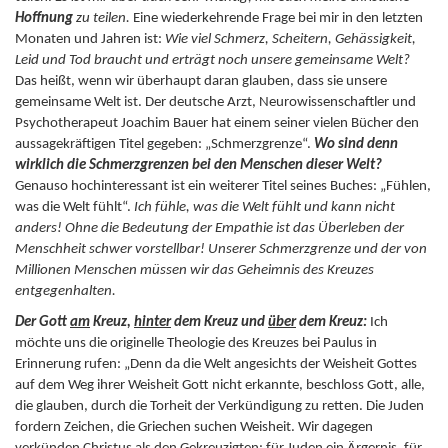
Hoffnung
zu teilen.
Eine wiederkehrende Frage bei mir in den letzten
Monaten und Jahren ist:
Wie viel Schmerz, Scheitern, Gehässigkeit,
Leid und Tod braucht und erträgt noch unsere gemeinsame Welt?
Das heißt, wenn wir überhaupt daran glauben, dass sie unsere
gemeinsame Welt ist. Der deutsche Arzt, Neurowissenschaftler und
Psychotherapeut Joachim Bauer hat einem seiner vielen Bücher den
aussagekräftigen Titel gegeben: „Schmerzgrenze“.
Wo sind denn
wirklich die Schmerzgrenzen bei den Menschen dieser Welt?
Genauso hochinteressant ist ein weiterer Titel seines Buches: „Fühlen,
was die Welt fühlt“.
Ich fühle, was die Welt fühlt und kann nicht
anders!
Ohne die Bedeutung der Empathie ist das Überleben der
Menschheit schwer vorstellbar!
Unserer Schmerzgrenze und der von
Millionen Menschen müssen wir das Geheimnis des Kreuzes
entgegenhalten.
Der Gott
am
Kreuz,
hinter
dem Kreuz und
über
dem Kreuz:
Ich
möchte uns die originelle Theologie des Kreuzes bei Paulus in
Erinnerung rufen: „Denn da die Welt angesichts der Weisheit Gottes
auf dem Weg ihrer Weisheit Gott nicht erkannte, beschloss Gott, alle,
die glauben, durch die Torheit der Verkündigung zu retten. Die Juden
fordern Zeichen, die Griechen suchen Weisheit. Wir dagegen