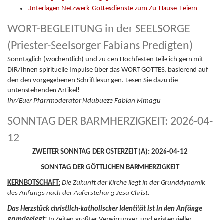
Unterlagen Netzwerk-Gottesdienste zum Zu-Hause-Feiern
WORT-BEGLEITUNG in der SEELSORGE
(Priester-Seelsorger Fabians Predigten)
Sonntäglich (wöchentlich) und zu den Hochfesten teile ich gern mit
DIR/Ihnen spirituelle Impulse über das WORT GOTTES, basierend auf
den den vorgegebenen Schriftlesungen. Lesen Sie dazu die
untenstehenden Artikel!
Ihr/Euer Pfarrmoderator Ndubueze Fabian Mmagu
SONNTAG DER BARMHERZIGKEIT: 2026-04-
12
ZWEITER SONNTAG DER OSTERZEIT (A): 2026-04-12
SONNTAG DER GÖTTLICHEN BARMHERZIGKEIT
KERNBOTSCHAFT:
Die Zukunft der Kirche liegt in der Grunddynamik
des Anfangs nach der Auferstehung Jesu Christ.
Das Herzstück christlich-katholischer Identität ist in den Anfänge
grundgelegt:
In Zeiten größter Verwirrungen und existenzieller