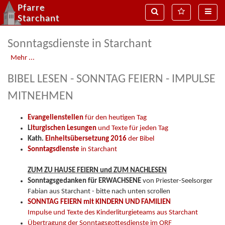
Pfarre
Suche
MenÃ¼
Naviga
Starchant
Sonntagsdienste in Starchant
Mehr ...
BIBEL LESEN - SONNTAG FEIERN - IMPULSE
MITNEHMEN
Evangelienstellen
für den heutigen Tag
L
iturgischen Lesungen
und Texte für jeden Tag
Kath.
Einheitsübersetzung 2016
der Bibel
Sonntagsdienste
in Starchant
ZUM ZU HAUSE FEIERN und ZUM NACHLESEN
Sonntagsgedanken
für ERWACHSENE
von Priester-Seelsorger
Fabian aus Starchant - bitte nach unten scrollen
SONNTAG FEIERN mit KINDERN UND FAMILIEN
Impulse und Texte des Kinderliturgieteams aus Starchant
Übertragung der Sonntagsgottesdienste im ORF