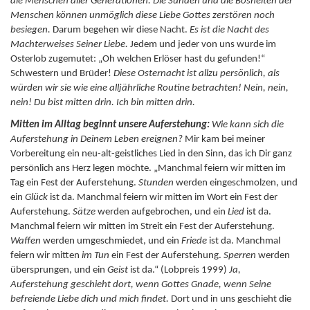
die Menschen aller Generationen.
Die Sünden und die Bosheiten der
Menschen können unmöglich diese Liebe Gottes zerstören noch
besiegen.
Darum begehen wir diese Nacht.
Es ist die Nacht des
Machterweises Seiner Liebe.
Jedem und jeder von uns wurde im
Osterlob zugemutet: „Oh welchen Erlöser hast du gefunden!“
Schwestern und Brüder!
Diese Osternacht ist allzu persönlich, als
würden wir sie wie eine alljährliche Routine betrachten! Nein, nein,
nein! Du bist mitten drin. Ich bin mitten drin.
Mitten im Alltag beginnt unsere Auferstehung:
Wie kann sich die
Auferstehung in Deinem Leben ereignen?
Mir kam bei meiner
Vorbereitung ein neu-alt-geistliches Lied in den Sinn, das ich Dir ganz
persönlich ans Herz legen möchte. „Manchmal feiern wir mitten im
Tag ein Fest der Auferstehung.
Stunden
werden eingeschmolzen, und
ein
Glück
ist da. Manchmal feiern wir mitten im Wort ein Fest der
Auferstehung.
Sätze
werden aufgebrochen, und ein
Lied
ist da.
Manchmal feiern wir mitten im Streit ein Fest der Auferstehung.
Waffen
werden umgeschmiedet, und ein
Friede
ist da. Manchmal
feiern wir mitten
im Tun
ein Fest der Auferstehung.
Sperren
werden
übersprungen, und ein
Geist
ist da.“ (Lobpreis 1999)
Ja,
Auferstehung geschieht dort, wenn Gottes Gnade, wenn Seine
befreiende Liebe dich und mich findet.
Dort und in uns geschieht die