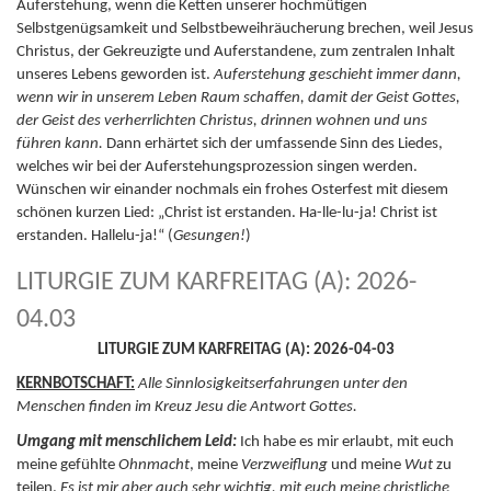
Auferstehung, wenn die Ketten unserer hochmütigen
Selbstgenügsamkeit und Selbstbeweihräucherung brechen, weil Jesus
Christus, der Gekreuzigte und Auferstandene, zum zentralen Inhalt
unseres Lebens geworden ist.
Auferstehung geschieht immer dann,
wenn wir in unserem Leben Raum schaffen, damit der Geist Gottes,
der Geist des verherrlichten Christus, drinnen wohnen und uns
führen kann.
Dann erhärtet sich der umfassende Sinn des Liedes,
welches wir bei der Auferstehungsprozession singen werden.
Wünschen wir einander nochmals ein frohes Osterfest mit diesem
schönen kurzen Lied: „Christ ist erstanden. Ha-lle-lu-ja! Christ ist
erstanden. Hallelu-ja!“ (
Gesungen!
)
LITURGIE ZUM KARFREITAG (A): 2026-
04.03
LITURGIE ZUM KARFREITAG (A): 2026-04-03
KERNBOTSCHAFT:
Alle Sinnlosigkeitserfahrungen unter den
Menschen finden im Kreuz Jesu die Antwort Gottes.
Umgang mit menschlichem Leid:
Ich habe es mir erlaubt, mit euch
meine gefühlte
Ohnmacht
, meine
Verzweiflung
und meine
Wut
zu
teilen.
Es ist mir aber auch sehr wichtig, mit euch meine christliche