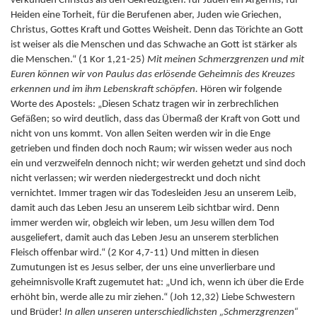
verkünden Christus als den Gekreuzigten: für Juden ein Ärgernis, für
Heiden eine Torheit, für die Berufenen aber, Juden wie Griechen,
Christus, Gottes Kraft und Gottes Weisheit. Denn das Törichte an Gott
ist weiser als die Menschen und das Schwache an Gott ist stärker als
die Menschen.“ (1 Kor 1,21-25)
Mit meinen Schmerzgrenzen und mit
Euren können wir von Paulus das erlösende Geheimnis des Kreuzes
erkennen und im ihm Lebenskraft schöpfen.
Hören wir folgende
Worte des Apostels: „Diesen Schatz tragen wir in zerbrechlichen
Gefäßen; so wird deutlich, dass das Übermaß der Kraft von Gott und
nicht von uns kommt. Von allen Seiten werden wir in die Enge
getrieben und finden doch noch Raum; wir wissen weder aus noch
ein und verzweifeln dennoch nicht; wir werden gehetzt und sind doch
nicht verlassen; wir werden niedergestreckt und doch nicht
vernichtet. Immer tragen wir das Todesleiden Jesu an unserem Leib,
damit auch das Leben Jesu an unserem Leib sichtbar wird. Denn
immer werden wir, obgleich wir leben, um Jesu willen dem Tod
ausgeliefert, damit auch das Leben Jesu an unserem sterblichen
Fleisch offenbar wird.“ (2 Kor 4,7-11) Und mitten in diesen
Zumutungen ist es Jesus selber, der uns eine unverlierbare und
geheimnisvolle Kraft zugemutet hat: „Und ich, wenn ich über die Erde
erhöht bin, werde alle zu mir ziehen.“ (Joh 12,32) Liebe Schwestern
und Brüder!
In allen unseren unterschiedlichsten „Schmerzgrenzen“