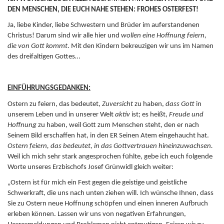
DEN MENSCHEN, DIE EUCH NAHE STEHEN: FROHES OSTERFEST!
Ja, liebe Kinder, liebe Schwestern und Brüder im auferstandenen
Christus! Darum sind wir alle hier und
wollen eine Hoffnung feiern,
die von Gott kommt
. Mit den Kindern bekreuzigen wir uns im Namen
des dreifaltigen Gottes…
EINFÜHRUNGSGEDANKEN:
Ostern zu feiern, das bedeutet,
Zuversicht
zu haben,
dass Gott
in
unserem Leben und in unserer Welt
aktiv
ist; es heißt,
Freude und
Hoffnung
zu haben, weil Gott zum Menschen steht, den er nach
Seinem Bild erschaffen hat, in den ER Seinen Atem eingehaucht hat.
Ostern feiern, das bedeutet, in das Gottvertrauen hineinzuwachsen.
Weil ich mich sehr stark angesprochen fühlte, gebe ich euch folgende
Worte unseres Erzbischofs Josef Grünwidl gleich weiter:
„Ostern ist für mich ein Fest gegen die geistige und geistliche
Schwerkraft, die uns nach unten ziehen will. Ich wünsche Ihnen, dass
Sie zu Ostern neue Hoffnung schöpfen und einen inneren Aufbruch
erleben können. Lassen wir uns von negativen Erfahrungen,