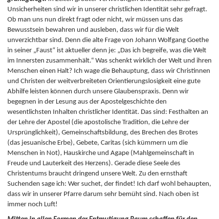
Unsicherheiten sind wir in unserer christlichen Identität sehr gefragt.
Ob man uns nun direkt fragt oder nicht, wir müssen uns das
Bewusstsein bewahren und ausleben, dass wir für die Welt
unverzichtbar sind. Denn die alte Frage von Johann Wolfgang Goethe
in seiner „Faust“ ist aktueller denn je: „Das ich begreife, was die Welt
im Innersten zusammenhält.“ Was schenkt wirklich der Welt und ihren
Menschen einen Halt? Ich wage die Behauptung, dass wir Christinnen
und Christen der weitverbreiteten Orientierungslosigkeit eine gute
Abhilfe leisten können durch unsere Glaubenspraxis. Denn wir
begegnen in der Lesung aus der Apostelgeschichte den
wesentlichsten Inhalten christlicher Identität. Das sind: Festhalten an
der Lehre der Apostel (die apostolische Tradition, die Lehre der
Ursprünglichkeit), Gemeinschaftsbildung, des Brechen des Brotes
(das jesuanische Erbe), Gebete, Caritas (sich kümmern um die
Menschen in Not), Hauskirche und Agape (Mahlgemeinschaft in
Freude und Lauterkeit des Herzens). Gerade diese Seele des
Christentums braucht dringend unsere Welt. Zu den ernsthaft
Suchenden sage ich: Wer suchet, der findet! Ich darf wohl behaupten,
dass wir in unserer Pfarre darum sehr bemüht sind. Nach oben ist
immer noch Luft!