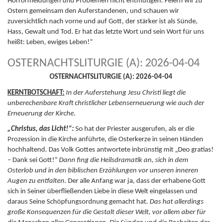
Horrormeldungen und Problemen nicht entmutigen. Feiern wir zu
Ostern gemeinsam den Auferstandenen, und schauen wir
zuversichtlich nach vorne und auf Gott, der stärker ist als Sünde,
Hass, Gewalt und Tod. Er hat das letzte Wort und sein Wort für uns
heißt: Leben, ewiges Leben!“
OSTERNACHTSLITURGIE (A): 2026-04-04
OSTERNACHTSLITURGIE (A): 2026-04-04
KERNTBOTSCHAFT:
In der Auferstehung Jesu Christi liegt die
unberechenbare Kraft christlicher Lebenserneuerung wie auch der
Erneuerung der Kirche.
„Christus, das Licht!“:
So hat der Priester ausgerufen, als er die
Prozession in die Kirche anführte, die Osterkerze in seinen Händen
hochhaltend. Das Volk Gottes antwortete inbrünstig mit „Deo gratias!
– Dank sei Gott!“
Dann fing die Heilsdramatik an, sich in dem
Osterlob und in den biblischen Erzählungen vor unseren inneren
Augen zu entfalten.
Der alle Anfang war ja, dass der erhabene Gott
sich in Seiner überfließenden Liebe in diese Welt eingelassen und
daraus Seine Schöpfungsordnung gemacht hat.
Das hat allerdings
große Konsequenzen für die Gestalt dieser Welt, vor allem aber für