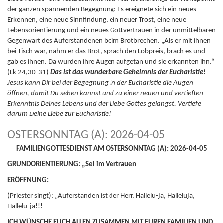
der ganzen spannenden Begegnung: Es ereignete sich ein neues
Erkennen, eine neue Sinnfindung, ein neuer Trost, eine neue
Lebensorientierung und ein neues Gottvertrauen in der unmittelbaren
Gegenwart des Auferstandenen beim Brotbrechen. „Als er mit ihnen
bei Tisch war, nahm er das Brot, sprach den Lobpreis, brach es und
gab es ihnen. Da wurden ihre Augen aufgetan und sie erkannten ihn.“
(Lk 24,30-31)
Das ist das wunderbare Geheimnis der Eucharistie!
Jesus kann Dir bei der Begegnung in der Eucharistie die Augen
öffnen, damit Du sehen kannst und zu einer neuen und vertieften
Erkenntnis Deines Lebens und der Liebe Gottes gelangst. Vertiefe
darum Deine Liebe zur Eucharistie!
OSTERSONNTAG (A): 2026-04-05
FAMILIENGOTTESDIENST AM OSTERSONNTAG (A): 2026-04-05
GRUNDORIENTIERUNG:
„Sei im Vertrauen
ERÖFFNUNG:
(Priester singt): „Auferstanden ist der Herr. Hallelu-ja, Halleluja,
Hallelu-ja!!!
ICH WÜNSCHE EUCH ALLEN ZUSAMMEN MIT EUREN FAMILIEN UND