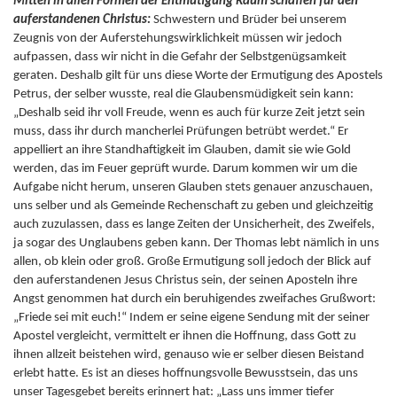
Mitten in allen Formen der Entmutigung Raum schaffen für den
auferstandenen Christus:
Schwestern und Brüder bei unserem
Zeugnis von der Auferstehungswirklichkeit müssen wir jedoch
aufpassen, dass wir nicht in die Gefahr der Selbstgenügsamkeit
geraten. Deshalb gilt für uns diese Worte der Ermutigung des Apostels
Petrus, der selber wusste, real die Glaubensmüdigkeit sein kann:
„Deshalb seid ihr voll Freude, wenn es auch für kurze Zeit jetzt sein
muss, dass ihr durch mancherlei Prüfungen betrübt werdet.“ Er
appelliert an ihre Standhaftigkeit im Glauben, damit sie wie Gold
werden, das im Feuer geprüft wurde. Darum kommen wir um die
Aufgabe nicht herum, unseren Glauben stets genauer anzuschauen,
uns selber und als Gemeinde Rechenschaft zu geben und gleichzeitig
auch zuzulassen, dass es lange Zeiten der Unsicherheit, des Zweifels,
ja sogar des Unglaubens geben kann. Der Thomas lebt nämlich in uns
allen, ob klein oder groß. Große Ermutigung soll jedoch der Blick auf
den auferstandenen Jesus Christus sein, der seinen Aposteln ihre
Angst genommen hat durch ein beruhigendes zweifaches Grußwort:
„Friede sei mit euch!“ Indem er seine eigene Sendung mit der seiner
Apostel vergleicht, vermittelt er ihnen die Hoffnung, dass Gott zu
ihnen allzeit beistehen wird, genauso wie er selber diesen Beistand
erlebt hatte. Es ist an dieses hoffnungsvolle Bewusstsein, das uns
unser Tagesgebet bereits erinnert hat: „Lass uns immer tiefer