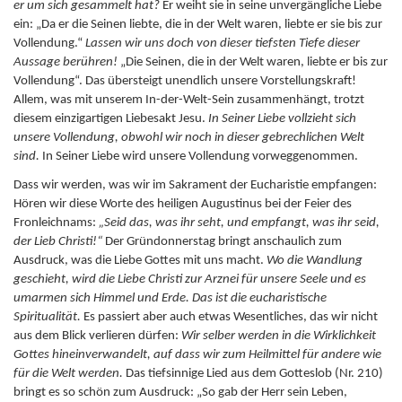
er um sich gesammelt hat?
Er weiht sie in seine unvergängliche Liebe
ein: „Da er die Seinen liebte, die in der Welt waren, liebte er sie bis zur
Vollendung.“
Lassen wir uns doch von dieser tiefsten Tiefe dieser
Aussage berühren!
„Die Seinen, die in der Welt waren, liebte er bis zur
Vollendung“. Das übersteigt unendlich unsere Vorstellungskraft!
Allem, was mit unserem In-der-Welt-Sein zusammenhängt, trotzt
diesem einzigartigen Liebesakt Jesu.
In Seiner Liebe vollzieht sich
unsere Vollendung, obwohl wir noch in dieser gebrechlichen Welt
sind.
In Seiner Liebe wird unsere Vollendung vorweggenommen.
Dass wir werden, was wir im Sakrament der Eucharistie empfangen:
Hören wir diese Worte des heiligen Augustinus bei der Feier des
Fronleichnams:
„Seid das, was ihr seht, und empfangt, was ihr seid,
der Lieb Christi!“
Der Gründonnerstag bringt anschaulich zum
Ausdruck, was die Liebe Gottes mit uns macht.
Wo die Wandlung
geschieht, wird die Liebe Christi zur Arznei für unsere Seele und es
umarmen sich Himmel und Erde.
Das ist die eucharistische
Spiritualität.
Es passiert aber auch etwas Wesentliches, das wir nicht
aus dem Blick verlieren dürfen:
Wir selber werden in die Wirklichkeit
Gottes hineinverwandelt, auf dass wir zum Heilmittel für andere wie
für die Welt werden.
Das tiefsinnige Lied aus dem Gotteslob (Nr. 210)
bringt es so schön zum Ausdruck: „So gab der Herr sein Leben,