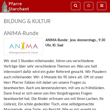
Pfarre
Suche
MenÃ¼
Naviga
Starchant
BILDUNG & KULTUR
ANIMA-Runde
ANIMA-Runde: jew. donnerstags., 9:30
Uhr, Kl. Saal
Wir sind 3 Stunden miteinander, hören uns verschiedene
Vorträge über sehr verschiedene Themen an: Was uns halt
interessiert dafür wird ein guter Referent gesucht. Wir Plaudern
auch miteinander. Wir: 6 Monate bis 90 Jahre alt. Oft ist unser
Herr Pfarrer Fabian mit dabei um unsere Fragen zu
beantworten. Auch uns kennenzulernen, mit uns zu frühstücken.
Dann freut er sich wenn von ihm Vorgetragenes Fragen
beantwortet hat. Die Kinder erfreuen uns mit Ihren Lachen, Ihr
Liebreiz. Ein schön gedeckter Tisch, eine selbstgemachte
Marmelade, eine Torte, ein Bericht: Wie es mir ergeht im