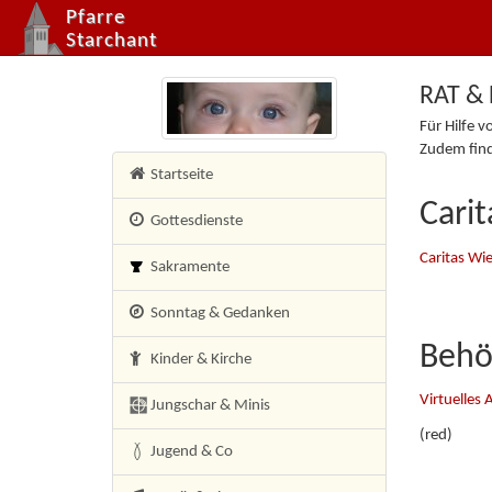
Pfarre
Starchant
RAT & 
Für Hilfe v
Zudem finde
×
Startseite
Cari
Gottesdienste
Caritas Wi
Sakramente
Sonntag & Gedanken
Behö
Kinder & Kirche
Virtuelles
Jungschar & Minis
(red)
Jugend & Co