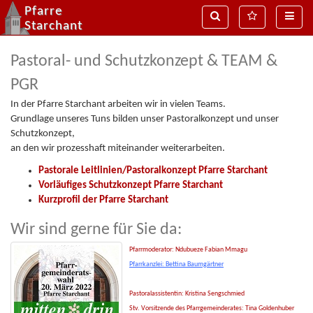
Pfarre
Suche
MenÃ¼
Naviga
Starchant
Pastoral- und Schutzkonzept & TEAM &
PGR
In der Pfarre Starchant arbeiten wir in vielen Teams.
Grundlage unseres Tuns bilden unser Pastoralkonzept und unser
Schutzkonzept,
an den wir prozesshaft miteinander weiterarbeiten.
Pastorale Leitlinien/Pastoralkonzept Pfarre Starchant
Vorläufiges Schutzkonzept Pfarre Starchant
Kurzprofil der Pfarre Starchant
Wir sind gerne für Sie da:
Pfarrmoderator: Ndubueze Fabian Mmagu
Pfarrkanzlei: Bettina Baumgärtner
Pastoralassistentin: Kristina Sengschmied
Stv. Vorsitzende des Pfarrgemeinderates: Tina Goldenhuber