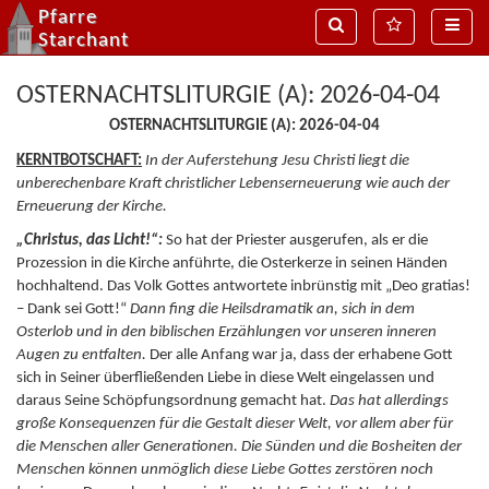
Pfarre
Suche
MenÃ¼
Naviga
Starchant
OSTERNACHTSLITURGIE (A): 2026-04-04
OSTERNACHTSLITURGIE (A): 2026-04-04
KERNTBOTSCHAFT:
In der Auferstehung Jesu Christi liegt die
unberechenbare Kraft christlicher Lebenserneuerung wie auch der
Erneuerung der Kirche.
„Christus, das Licht!“:
So hat der Priester ausgerufen, als er die
Prozession in die Kirche anführte, die Osterkerze in seinen Händen
hochhaltend. Das Volk Gottes antwortete inbrünstig mit „Deo gratias!
– Dank sei Gott!“
Dann fing die Heilsdramatik an, sich in dem
Osterlob und in den biblischen Erzählungen vor unseren inneren
Augen zu entfalten.
Der alle Anfang war ja, dass der erhabene Gott
sich in Seiner überfließenden Liebe in diese Welt eingelassen und
daraus Seine Schöpfungsordnung gemacht hat.
Das hat allerdings
große Konsequenzen für die Gestalt dieser Welt, vor allem aber für
die Menschen aller Generationen.
Die Sünden und die Bosheiten der
Menschen können unmöglich diese Liebe Gottes zerstören noch