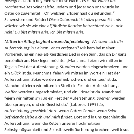
besiegen.
Darum begehen wir diese Nacht.
Es ist die Nacht des
Machterweises Seiner Liebe.
Jedem und jeder von uns wurde im
Osterlob zugemutet: „Oh welchen Erlöser hast du gefunden!“
Schwestern und Brüder!
Diese Osternacht ist allzu persönlich, als
würden wir sie wie eine alljährliche Routine betrachten! Nein, nein,
nein! Du bist mitten drin. Ich bin mitten drin.
Mitten im Alltag beginnt unsere Auferstehung:
Wie kann sich die
Auferstehung in Deinem Leben ereignen?
Mir kam bei meiner
Vorbereitung ein neu-alt-geistliches Lied in den Sinn, das ich Dir ganz
persönlich ans Herz legen möchte. „Manchmal feiern wir mitten im
Tag ein Fest der Auferstehung.
Stunden
werden eingeschmolzen, und
ein
Glück
ist da. Manchmal feiern wir mitten im Wort ein Fest der
Auferstehung.
Sätze
werden aufgebrochen, und ein
Lied
ist da.
Manchmal feiern wir mitten im Streit ein Fest der Auferstehung.
Waffen
werden umgeschmiedet, und ein
Friede
ist da. Manchmal
feiern wir mitten
im Tun
ein Fest der Auferstehung.
Sperren
werden
übersprungen, und ein
Geist
ist da.“ (Lobpreis 1999)
Ja,
Auferstehung geschieht dort, wenn Gottes Gnade, wenn Seine
befreiende Liebe dich und mich findet.
Dort und in uns geschieht die
Auferstehung, wenn die Ketten unserer hochmütigen
Selbstgenügsamkeit und Selbstbeweihräucherung brechen, weil Jesus