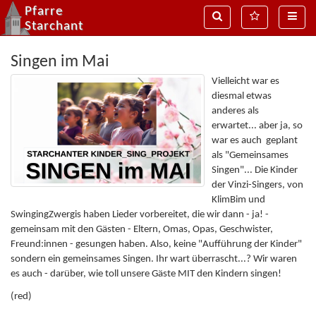
Pfarre
Suche
MenÃ¼
Naviga
Starchant
Singen im Mai
Vielleicht war es
diesmal etwas
anderes als
erwartet... aber ja, so
war es auch geplant
als "Gemeinsames
Singen"... Die Kinder
der Vinzi-Singers, von
KlimBim und
SwingingZwergis haben Lieder vorbereitet, die wir dann - ja! -
gemeinsam mit den Gästen - Eltern, Omas, Opas, Geschwister,
Freund:innen - gesungen haben. Also, keine "Aufführung der Kinder"
sondern ein gemeinsames Singen. Ihr wart überrascht...? Wir waren
es auch - darüber, wie toll unsere Gäste MIT den Kindern singen!
(red)