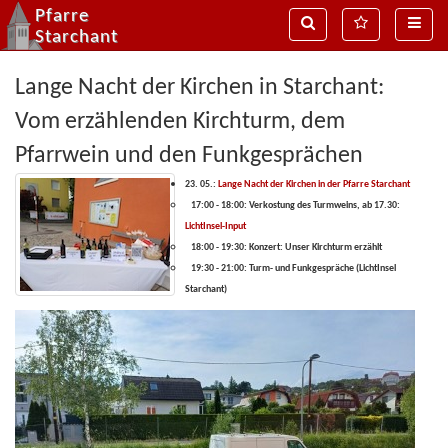
Pfarre
Suche
MenÃ¼
Naviga
Starchant
Lange Nacht der Kirchen in Starchant:
Vom erzählenden Kirchturm, dem
Pfarrwein und den Funkgesprächen
23. 05.:
Lange Nacht der Kirchen in der Pfarre Starchant
17:00 - 18:00: Verkostung des Turmweins, ab 17.30:
LichtInsel-Input
18:00 - 19:30: Konzert: Unser Kirchturm erzählt
19:30 - 21:00: Turm- und Funkgespräche (LichtInsel
Starchant)