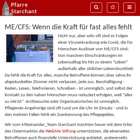
Pfarre
Suche
MenÃ¼
Naviga
Starchant
ME/CFS: Wenn die Kraft für fast alles fehlt
Nicht nur, aber sehr oft sind es Folgen
einer Viruserkrankung wie Covid, die für
Menschen Auslöser von ME/CFS sind:
Von massiven Einschränkungen im
Lebensalltag bis hin zu einem "Leben"
außerhalb aller üblichen Lebensbuntheit:
Da fehlt die Kraft für alles, manche Betroffene können über Jahre ihr
abgedunkeltes Zimmer nicht verlassen, jede zus. Beschäftigung -
Reden, Lesen, Telefonieren, Schreiben - ist unmöglich, und selbst der
Kontakt zu den nahen Menschen muss reduziert erfolgen, weil "alles
zu viel ist". Arztbesuche oder Organisatorisches ist unmöglich.
Pflegende Angehörige sind oft rund um die Uhr im Einsatz - und in
den meisten Fällen fehlt ein Zuerkennung des Pflegegeldes.
Wir vom Miteinander_Team Starchant möchten heuer mit dem Erlös
des Ostermarktes die
We&Me-Stifung
unterstützen, die einerseites
Betroffenen auch finanzielle Unterstützung anbietet, andererseits